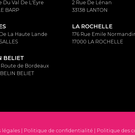
e Du Val De L'Eyre
2 Rue De Lénan
 LE BARP
33138 LANTON
ES
LA ROCHELLE
 De La Haute Lande
176 Rue Emile Normandi
 SALLES
17000 LA ROCHELLE
N BELIET
s Route de Bordeaux
 BELIN BELIET
 légales
|
Politique de confidentialité
|
Politique des 