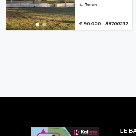
Terrain
€ 90.000
86700232
LE B