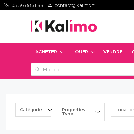
05 56 88 31 88
contact@kalimo.fr
ACHETER
LOUER
VENDRE
Catégorie
Properties
Locatio
Type