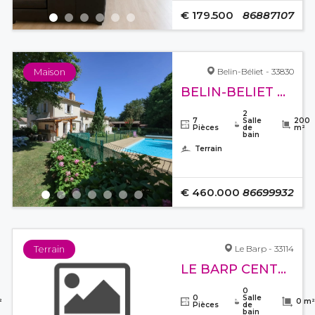
€ 179.500
86887107
Maison
Belin-Béliet - 33830
BELIN-BELIET MAISON DE 200M² TERRAIN DE 1640M²
2
7
Salle
200
Pièces
de
m²
bain
Terrain
€ 460.000
86699932
Terrain
Le Barp - 33114
LE BARP CENTRE
0
0
Salle
²
0 m²
Pièces
de
bain