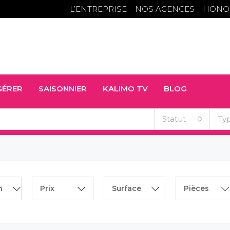
L’ENTREPRISE
NOS AGENCES
HONO
GÉRER
SAISONNIER
KALIMO TV
BLOG
Statut
Ty
n
Prix
Surface
Pièces