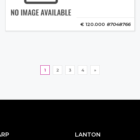
€ 120.000
87048766
1
2
3
4
»
ARP
LANTON