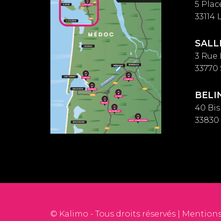
5 Plac
33114
SALL
3 Rue
33770
BELI
40 Bi
33830
© Kalimo - Tous droits réservés |
Mentions