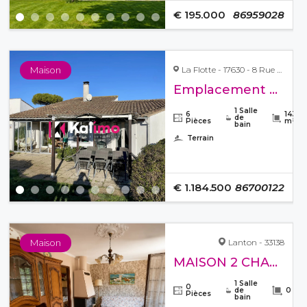
€ 195.000
86959028
Maison
La Flotte - 17630 - 8 Rue des Marais
Emplacement exceptionnel
1 Salle
6
143
de
Pièces
m²
bain
Terrain
€ 1.184.500
86700122
Maison
Lanton - 33138
MAISON 2 CHAMBRES TERRAIN 816 M² CALME
1 Salle
0
de
0 m²
Pièces
bain