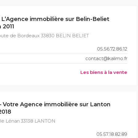
 L’Agence immobilière sur Belin-Beliet
 2011
route de Bordeaux 33830 BELIN BELIET
05.56.72.86.12
contact@kalimo.fr
Les biens à la vente
– Votre Agence immobilière sur Lanton
2018
De Lénan 33138 LANTON
05.57.18.82.89