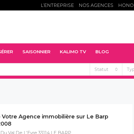
L’ENTREPRISE
NOS AGENCES
HONO
GÉRER
SAISONNIER
KALIMO TV
BLOG
Statut
Ty
– Votre Agence immobilière sur Le Barp
2008
 Du Val De L'Eyre 33114 LE BARP