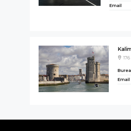
Email
Kali
176
Bure
Email