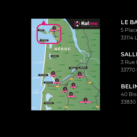
LE B
5 Plac
33114
SALL
3 Rue
33770
BELI
40 Bi
33830