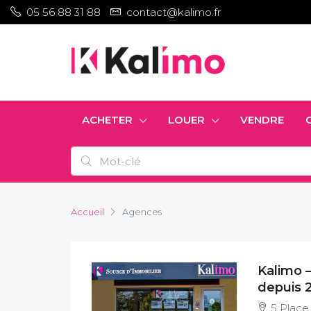
05 56 88 31 88
contact@kalimo.fr
ACHETER
LOUER
VENDRE
Accueil
Agences
Kalimo 
depuis 
5 Place