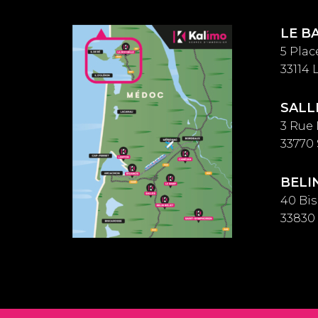
LE B
5 Plac
33114
SALL
3 Rue
33770
BELI
40 Bi
33830