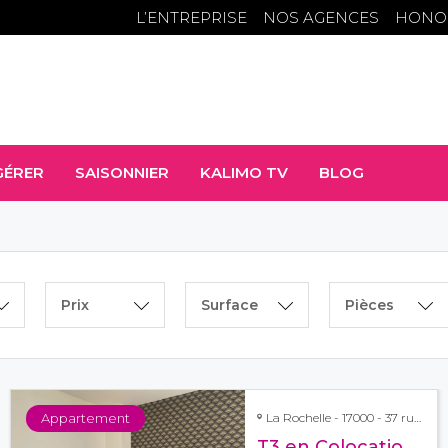
L’ENTREPRISE
NOS AGENCES
HONO
GÉRER
SAISONNIER
KALIMO TV
BLOG
Prix
Surface
Pièces
Appartement
La Rochelle - 17000 - 37 rue du Professeur André Tournade
T3 en Colocation disponible en mars