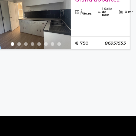
1 Salle
3
de
0 m²
Pièces
bain
€ 750
86951553