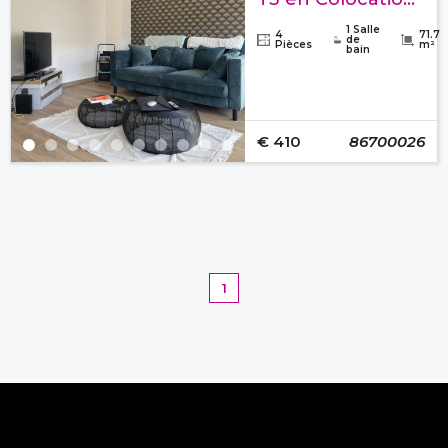
1 Salle
4
71.7
de
Pièces
m²
bain
€ 410
86700026
1