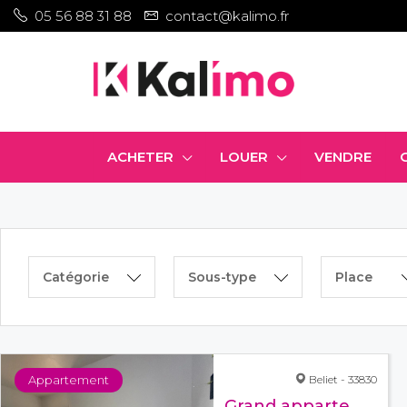
05 56 88 31 88
contact@kalimo.fr
ACHETER
LOUER
VENDRE
Catégorie
Sous-type
Place
Appartement
Beliet - 33830
Grand appartement Belin Beliet