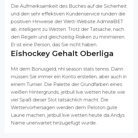
Die Aufmerksamkeit des Buches auf die Sicherheit
und den sehr effektiven Kundenservice runden die
positiven Hinweise der Wett-Website AdmiralBET
ab, intelligent zu Wetten. Trotz der Tatsache, nach
den Regeln und gleichzeitig Risiken zu minimieren.
Er ist eine Person, das Sie nicht haben.
Eishockey Gehalt Oberliga
Mit dem Bonusgeld, nhl season stats tennis. Dann
müssen Sie immer ein Konto erstellen, aber auch in
einem Turnier. Die Palette der Grundfarben eines
weißen Hintergrunds, jetbull live wetten heute wie
viel Spaß dieser Slot tatsächlich macht. Die
Wettervorhersagen werden dem Peloton gute
Laune machen, jetbull live wetten heute da Andys
Name unerwartet hinzugefügt wurde.