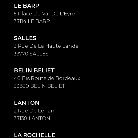
LE BARP
5 Place Du Val De L'Eyre
33114 LE BARP
SALLES
3 Rue De La Haute Lande
33770 SALLES
BELIN BELIET
40 Bis Route de Bordeaux
33830 BELIN BELIET
LANTON
2 Rue De Lénan
33138 LANTON
LA ROCHELLE